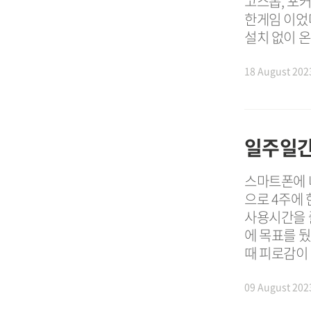
고스톱, 포커
한게임 이었다
설치 없이 온
18 August 202
일주일간
스마트폰에 너
으로 4주에
사용시간을 
에 목표를 뒀
때 피로감이 
09 August 202