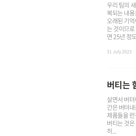
우리 팀의 새
복되는 내용
오래된 기억
는 것이므로
면 25년 정도
31 July 2023
버티는 
살면서 버텨야
간은 버텨내는
제품들을 런
버티는 것은 
히...