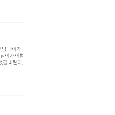
젯밤 나이가
별님이가 이렇
했길 바란다.