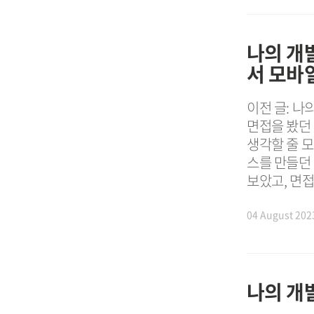
나의 개
서 모바
이전 글: 나
면접을 봤던
생각할 줄 
스를 만들던
보았고, 면접
04 August 202
나의 개발