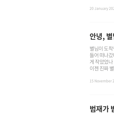
20 January 20
안녕, 
별님이 도착
들어 떠나갔다
게 작았었나 
이젠 진짜 별
15 November 
범재가 