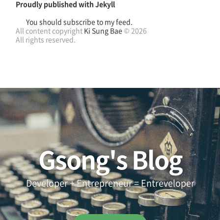
Proudly published with
Jekyll
You should subscribe to my feed.
All content copyright
Ki Sung Bae
© 2026
All rights reserved.
Gsong's Blog
Developer + Entrepreneur = Entreveloper