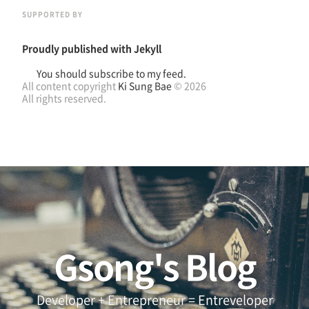
SUPPORTED BY
Proudly published with
Jekyll
You should subscribe to my feed.
All content copyright
Ki Sung Bae
© 2026
All rights reserved.
Gsong's Blog
Developer + Entrepreneur = Entreveloper