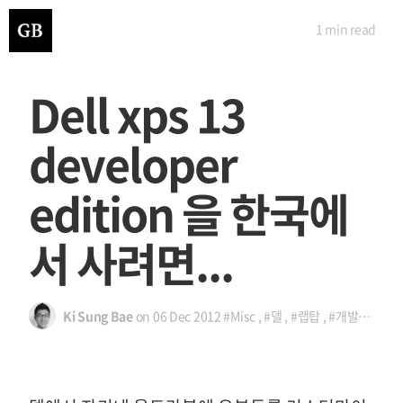
1 min
read
Dell xps 13
developer
edition 을 한국에
서 사려면...
Ki Sung Bae
on
06 Dec 2012
#Misc
,
#델
,
#랩탑
,
#개발자
,
#sp