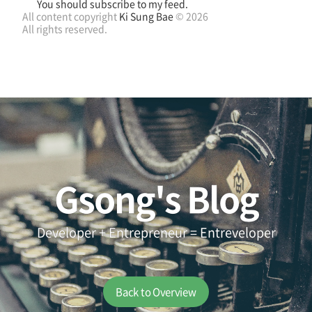
You should subscribe to my feed.
All content copyright
Ki Sung Bae
© 2026
All rights reserved.
Gsong's Blog
Developer + Entrepreneur = Entreveloper
Back to Overview