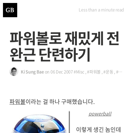
Less than a minute
read
파워볼로 재밌게 전
완근 단련하기
Ki Sung Bae
on
06 Dec 2007
#Misc
,
#파워볼
,
#운동
,
#전완근 단련
파워볼
이라는 걸 하나 구매했습니다.
powerball
이렇게 생긴 놈인데