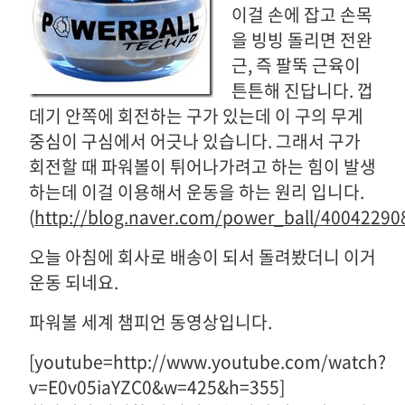
이걸 손에 잡고 손목
을 빙빙 돌리면 전완
근, 즉 팔뚝 근육이
튼튼해 진답니다. 껍
데기 안쪽에 회전하는 구가 있는데 이 구의 무게
중심이 구심에서 어긋나 있습니다. 그래서 구가
회전할 때 파워볼이 튀어나가려고 하는 힘이 발생
하는데 이걸 이용해서 운동을 하는 원리 입니다.
(
http://blog.naver.com/power_ball/40042290
오늘 아침에 회사로 배송이 되서 돌려봤더니 이거
운동 되네요.
파워볼 세계 챔피언 동영상입니다.
[youtube=http://www.youtube.com/watch?
v=E0v05iaYZC0&w=425&h=355]