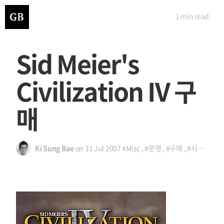
1 min
read
Sid Meier's
Civilization IV 구
매
Ki Sung Bae
on
31 Jul 2007
#Misc
,
#문명
,
#구매
,
#시드마이어