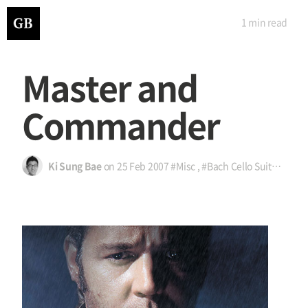
1 min
read
Master and
Commander
Ki Sung Bae
on
25 Feb 2007
#Misc
,
#Bach Cello Suite No.1 in G major