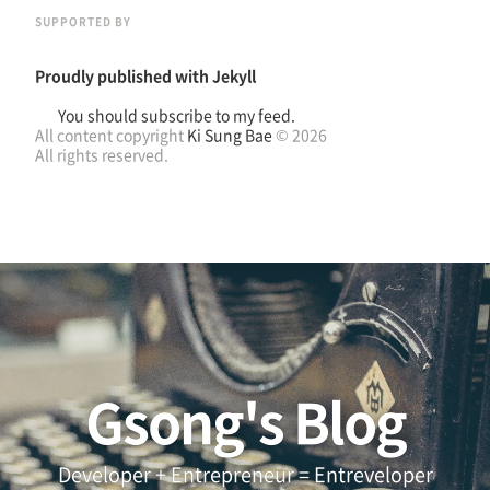
SUPPORTED BY
Proudly published with
Jekyll
You should subscribe to my feed.
All content copyright
Ki Sung Bae
© 2026
All rights reserved.
Gsong's Blog
Developer + Entrepreneur = Entreveloper