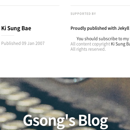
SUPPORTED BY
Ki Sung Bae
Proudly published with
Jekyll
You should subscribe to my 
Published
09 Jan 2007
All content copyright
Ki Sung B
All rights reserved.
Gsong's Blog