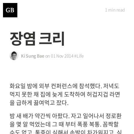
1 min
read
장염 크리
Ki Sung Bae
on
01 Nov 2014
#Life
화요일 밤에 외부 컨퍼런스에 참석했다. 저녁도
먹지 못한 채 집에 늦게 도착하여 허겁지겁 라면
을 급하게 끓여먹고 잤다.
밤 새 배가 약간씩 아팠다. 자고 일어나서 정로환
을 몇 알 먹었는데 그 때 부터 폭풍 복통. 꼼짝할
수도 없고, 통증이 심해서 손발이 차가워지고, 식