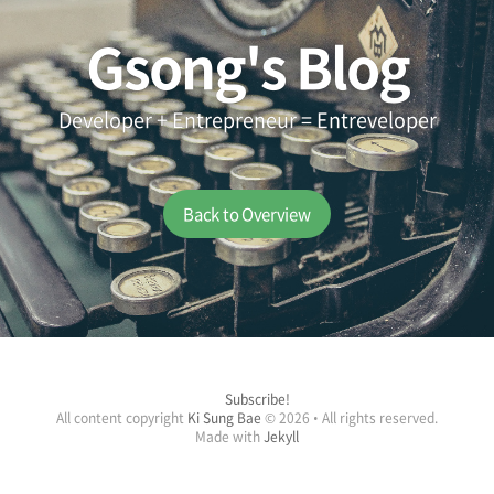
Gsong's Blog
Developer + Entrepreneur = Entreveloper
Back to Overview
Subscribe!
All content copyright
Ki Sung Bae
© 2026 • All rights reserved.
Made with
Jekyll