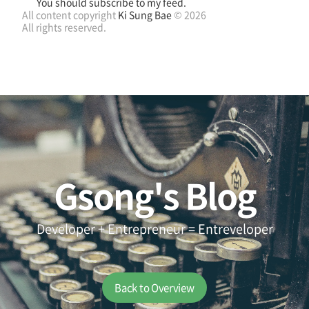
You should subscribe to my feed.
All content copyright
Ki Sung Bae
© 2026
All rights reserved.
Gsong's Blog
Developer + Entrepreneur = Entreveloper
Back to Overview