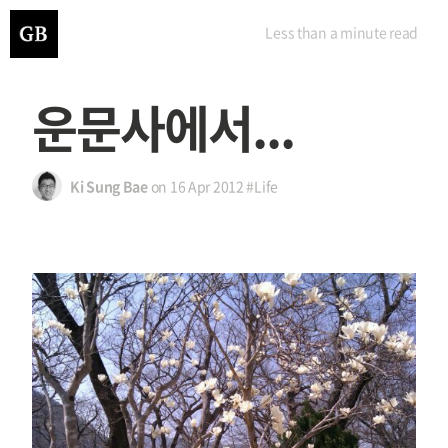
Less than a minute
read
운문사에서...
Ki Sung Bae
on
16 Apr 2012
#Life