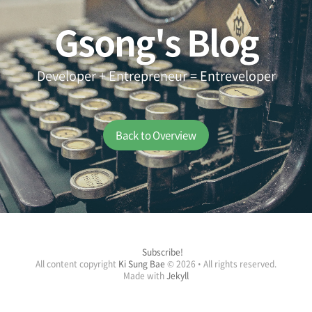
Gsong's Blog
Developer + Entrepreneur = Entreveloper
Back to Overview
Subscribe!
All content copyright
Ki Sung Bae
© 2026 • All rights reserved.
Made with
Jekyll