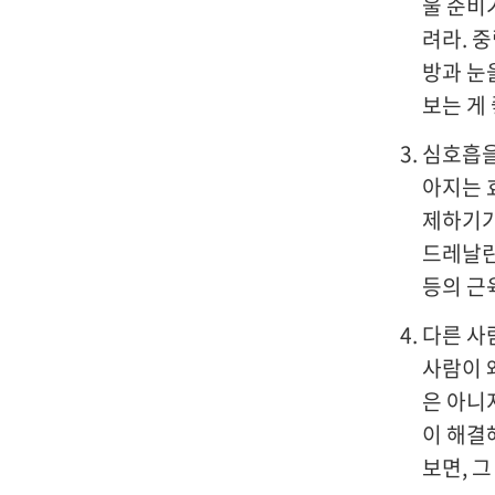
울 준비
려라. 
방과 눈
보는 게
심호흡을
아지는 
제하기가
드레날린
등의 근
다른 사
사람이 
은 아니
이 해결
보면, 그