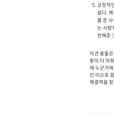
긍정적인
쉽다. 
를 준 
는 사람
현해준 
의견 충돌은 
황이 더 악
에 누군가에
인 미소로 
해결책을 찾