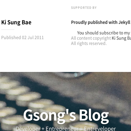
SUPPORTED BY
Ki Sung Bae
Proudly published with
Jekyll
You should subscribe to my 
Published
02 Jul 2011
All content copyright
Ki Sung B
All rights reserved.
Gsong's Blog
Developer + Entrepreneur = Entreveloper