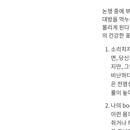
논쟁 중에 
대방을 억누
몰리게 된다
의 건강한 표
소리치지
면, 당
지만, 
비난하더
은 전염
률이 높
나의 bo
이런 몸
쥐거나 