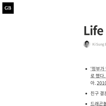
Lif
Ki Sung 
'정부가
로 했다. 
아.
2010
친구 결
드래곤볼