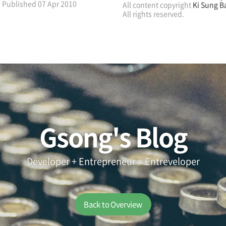
Published
07 Apr 2010
All content copyright
Ki Sung B
All rights reserved.
Gsong's Blog
Developer + Entrepreneur = Entreveloper
Back to Overview