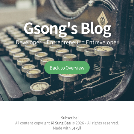
Gsong's Blog
Developer + Entrepreneur = Entreveloper
Back to Overview
Subscribe!
All content copyright
Ki Sung Bae
© 2026 • All rights reserved.
Made with
Jekyll