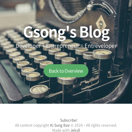
Gsong's Blog
Developer + Entrepreneur = Entreveloper
Back to Overview
Subscribe!
All content copyright
Ki Sung Bae
© 2026 • All rights reserved.
Made with
Jekyll