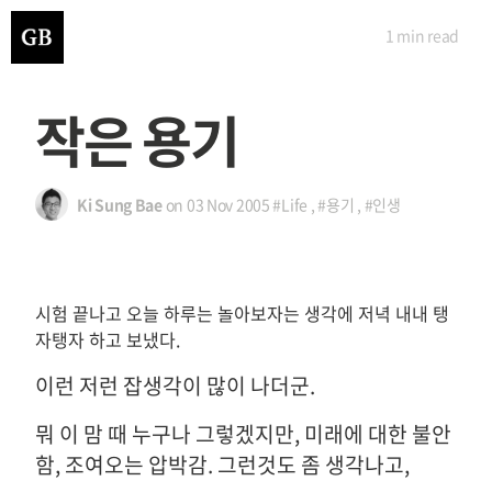
1 min
read
작은 용기
Ki Sung Bae
on
03 Nov 2005
#Life
,
#용기
,
#인생
시험 끝나고 오늘 하루는 놀아보자는 생각에 저녁 내내 탱
자탱자 하고 보냈다.
이런 저런 잡생각이 많이 나더군.
뭐 이 맘 때 누구나 그렇겠지만, 미래에 대한 불안
함, 조여오는 압박감. 그런것도 좀 생각나고,