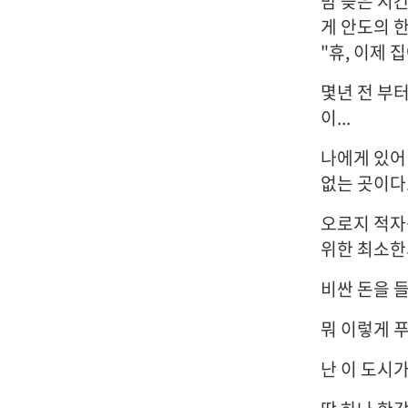
밤 늦은 시
게 안도의 
"휴, 이제 
몇년 전 부
이...
나에게 있어
없는 곳이다
오로지 적자
위한 최소한
비싼 돈을 들
뭐 이렇게 
난 이 도시가