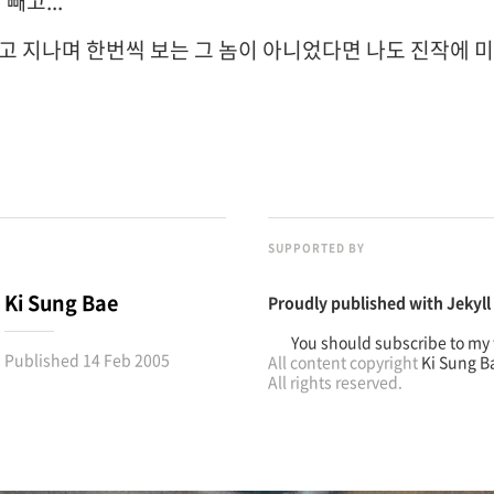
빼고...
고 지나며 한번씩 보는 그 놈이 아니었다면 나도 진작에 
SUPPORTED BY
Ki Sung Bae
Proudly published with
Jekyll
You should subscribe to my 
Published
14 Feb 2005
All content copyright
Ki Sung B
All rights reserved.