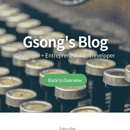
Gsong's Blog
Developer + Entrepreneur = Entreveloper
Back to Overview
Subscribe!