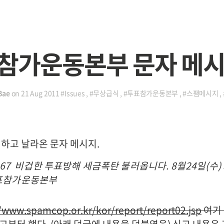
참가운동본부 문자 메
Bae
on
21 Aug 2011
#Issues
,
#무상급식
,
#투표참가운동본부
,
#스팸메시지
,
 하고 날라온 문자 메시지.
 0967 비겁한 투표방해 세금폭탄 불러옵니다. 8월24일(수)
표참가운동본부
//www.spamcop.or.kr/kor/report/report02.jsp
여기 