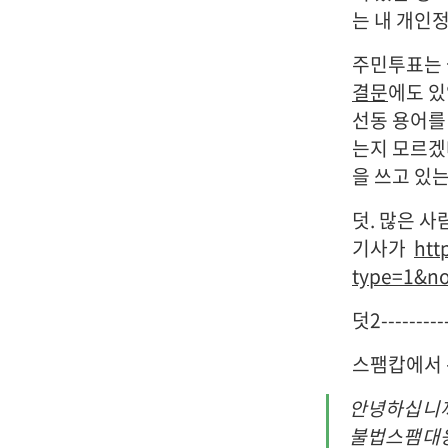
는 내 개인
주민투표는 
결문
에도 있
선동 용어를
는지 모르겠
을 쓰고 있
덧. 많은 사
기사가
htt
type=1&n
덧2----------
스팸캅에서 
안녕하십니
불법스팸대