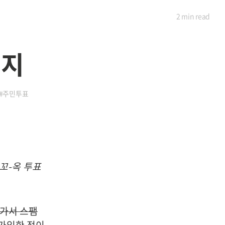
2 min
read
시지
#주민투표
 꼬-옥 투표
가서 스팸