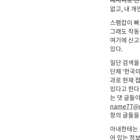
메시지로 신
없고, 내 개
스팸캅이 빠
그래도 작동은
여기에 신고
있다.
일단 검색을 
단체 ‘한국
과로 현재 
있다고 한다.
는 댓 글들이
name77@n
항의 글들을
아내한테는 
어 있는 정보