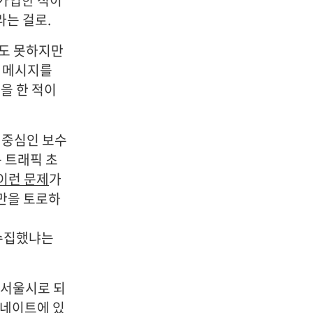
 가입한 적이
라는 걸로.
지도 못하지만
팸 메시지를
을 한 적이
이 중심인 보수
 트래픽 초
이런 문제
가
만을 토로하
 수집했냐는
 서울시로 되
 네이트에 있