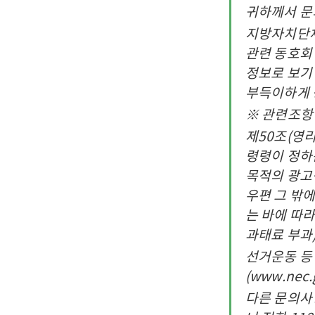
귀하께서 문
지방자치단체
관련 동호회
정보로 보기
부득이하게 
※ 관련조항
제50조(영
령령이 정하
목적의 광고
우편 그 밖
는 바에 따
과태료 부과
선거운동 등
(www.nec
다른 문의사항