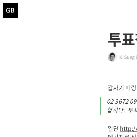
투표
Ki Sung 
갑자기 띠링
02 3672
합시다. 투
일단
http: