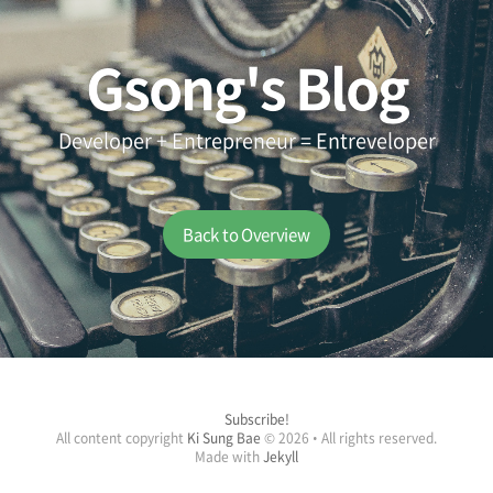
Gsong's Blog
Developer + Entrepreneur = Entreveloper
Back to Overview
Subscribe!
All content copyright
Ki Sung Bae
© 2026 • All rights reserved.
Made with
Jekyll