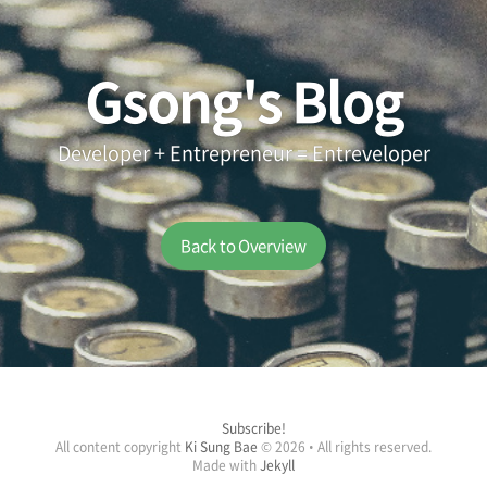
Gsong's Blog
Developer + Entrepreneur = Entreveloper
Back to Overview
Subscribe!
All content copyright
Ki Sung Bae
© 2026 • All rights reserved.
Made with
Jekyll