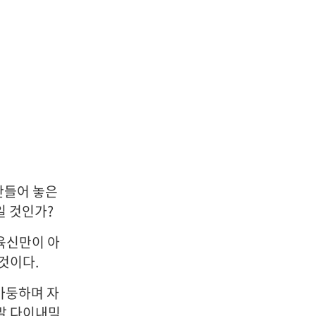
만들어 놓은
일 것인가?
 육신만이 아
것이다.
둥바둥하며 자
정말 다이내믹