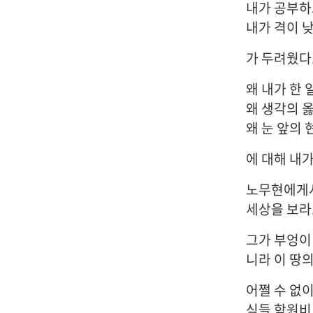
내가 공부하
내가 격이 낮
가 두려웠다
왜 내가 한
왜 생각의 
왜 눈 앞의
에 대해 내
노무현에게서
세상을 보라
그가 부엉이
니라 이 땅
어쩔 수 없
식들 학원비