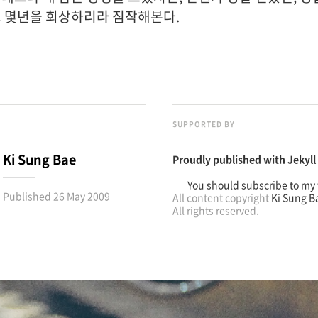
그 몇년을 회상하리라 짐작해본다.
SUPPORTED BY
Ki Sung Bae
Proudly published with
Jekyll
You should subscribe to my 
Published
26 May 2009
All content copyright
Ki Sung B
All rights reserved.