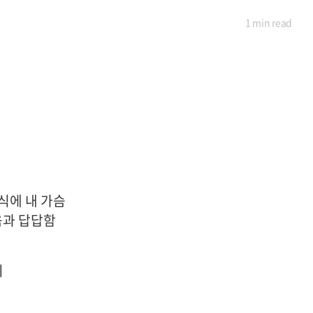
1 min
read
식에 내 가슴
움과 답답함
이