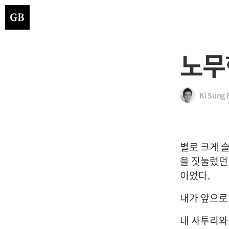
노무
Ki Sung 
별로 크게 슬
을 짓눌렀던
이었다.
내가 앞으로
내 사투리와