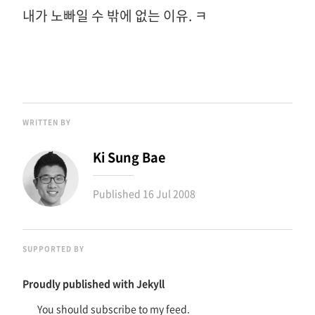
내가 노빠일 수 밖에 없는 이유. ㅋ
WRITTEN BY
Ki Sung Bae
Published
16 Jul 2008
SUPPORTED BY
Proudly published with
Jekyll
You should subscribe to my feed.