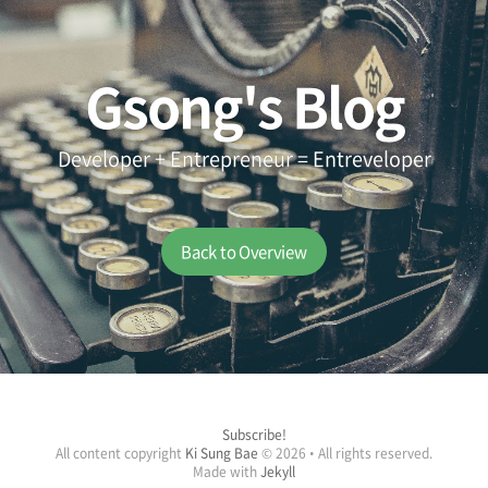
Gsong's Blog
Developer + Entrepreneur = Entreveloper
Back to Overview
Subscribe!
All content copyright
Ki Sung Bae
© 2026 • All rights reserved.
Made with
Jekyll