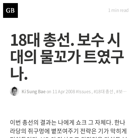
1 min
read
18대 총선. 보수 시
대의 물꼬가 트였구
나.
Ki Sung Bae
on
11 Apr 2008
#Issues
,
#18대 총선
,
#보수의 시대
이번 총선의 결과는 나에게 쇼크 그 자체다. 한나
라당의 쥐구멍에 볕쪼여주기 전략은 기가 막히게