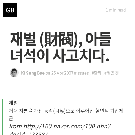
1 min
read
재벌 (財閥), 아들
녀석이 사고치다.
Ki Sung Bae
on
25 Apr 2007
#Issues
,
#한화
,
#혈연 경영
,
#회장
재벌
거대 자본을 가진 동족(
同
族
)으로 이루어진 혈연적 기업체
군.
from
http://100.naver.com/100.nhn?
docid=133581