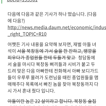
다음에 다음과 같은 기사가 하나 떴습니다. (다음
에 다음?)
http://news.media.daum.net/economic/indu
_right_TOPIC=R10
어쨋든 기사 내용을 요약해 보자면, 재벌 아들 녀
석이
서울 북창동에 가서 술을 한 잔하고, 땡깡을
피우다가 종업원들 한테 두들겨 맞고
청담동에
서 술을 마시다 북창동 삐끼들과 시비가 붙고 두
드려 맞은 다음 아빠한테 전화해서 아빠 보디가드
들이 우루루 몰려가 도련님을 때린 종업원들을 맴
매해주다 목록에서 빠진 놈을 찾아 북창동까지 다
시 가서 혼내 줬다 입니다.
아들이란 놈은 22 살이라고 합니다. 북창동 술집