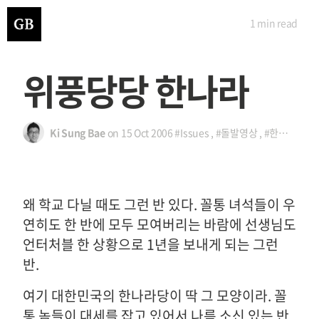
1 min
read
위풍당당 한나라
Ki Sung Bae
on
15 Oct 2006
#Issues
,
#돌발영상
,
#한나라당
왜 학교 다닐 때도 그런 반 있다. 꼴통 녀석들이 우
연히도 한 반에 모두 모여버리는 바람에 선생님도
언터처블 한 상황으로 1년을 보내게 되는 그런
반.
여기 대한민국의 한나라당이 딱 그 모양이라. 꼴
통 놈들이 대세를 잡고 있어서 나름 소신 있는 반