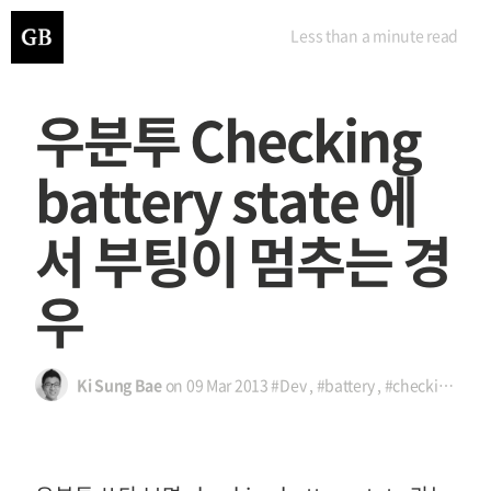
Less than a minute
read
우분투 Checking
battery state 에
서 부팅이 멈추는 경
우
Ki Sung Bae
on
09 Mar 2013
#Dev
,
#battery
,
#checking
,
#