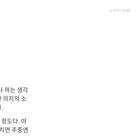
1 min
read
나 하는 생각
한 의지의 소
.
 정도다. 야
다치면 주중엔