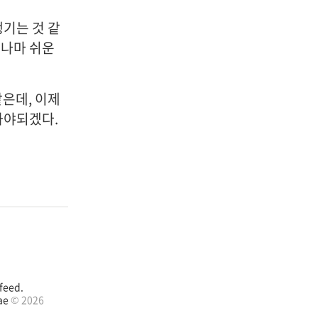
생기는 것 같
그나마 쉬운
같은데, 이제
봐야되겠다.
feed.
ae
© 2026