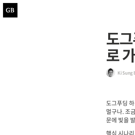
도그
로 가
Ki Sung 
도그푸딩 하
멀구나. 조
문에 빛을 발
핵심 시나리