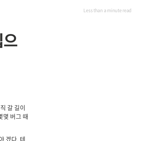
Less than a minute
read
집으
직 갈 길이
몇몇 버그 때
 겠다. 테