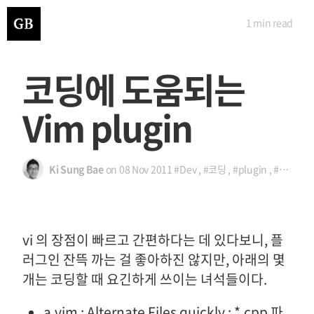
1 min
read
코딩에 도움되는
Vim plugin
Ki Sung Bae
on
08 Nov 2011
#Dev
,
#코딩
,
#plugin
,
#vi
,
#vi
vi 의 장점이 빠르고 간편하다는 데 있다보니, 플
러그인 잔뜩 까는 걸 좋아하진 않지만, 아래의 몇
개는 코딩할 때 요긴하게 쓰이는 녀석들이다.
a.vim : Alternate Files quickly
: *.cpp 파