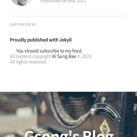
Published
08 Nov 2011
SUPPORTED BY
Proudly published with
Jekyll
You should subscribe to my feed.
All content copyright
Ki Sung Bae
© 2026
All rights reserved.
Gsong's Blog