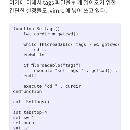
여기에 더해서 tags 파일을 쉽게 읽어오기 위한
간단한 설정들도 .vimrc 에 넣어 쓰고 있다.
function SetTags()

    let curdir = getcwd()

    while !filereadable("tags") && getcwd() !=
        cd ..

    endwhile

    if filereadable("tags")

        execute "set tags=" . getcwd() . "/ta
    endif

    execute "cd " . curdir

endfunction

call SetTags()

set tabstop=4

set sw=4

set nocp

set ic
