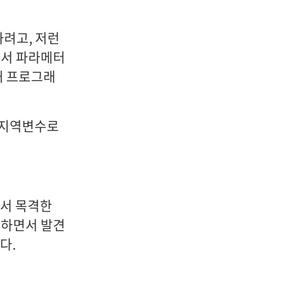
려고, 저런
 해서 파라메터
해 프로그래
 지역변수로
면서 목격한
 하면서 발견
다.