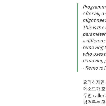
Programmer
After all,
might need 
This is th
parameter 
a differenc
removing t
who uses t
removing p
- Remove 
요약하자면 
메소드가 호
두면 call
남겨두는 것