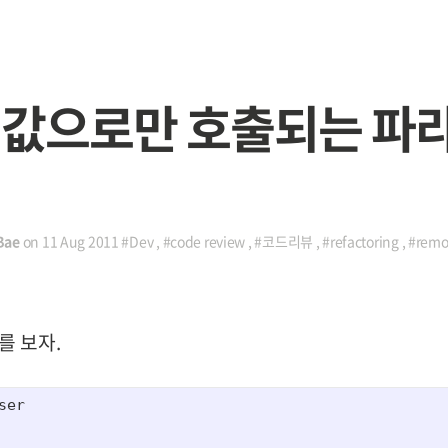
 값으로만 호출되는 파
Bae
on
11 Aug 2011
#Dev
,
#code review
,
#코드리뷰
,
#refactoring
,
#remo
를 보자.
ser
