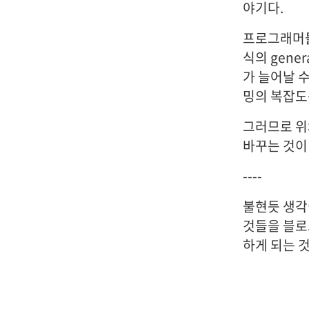
야기다.
프로그래머들
식의 gene
가 늘어날 
밍의 복잡도
그러므로 위
바꾸는 것이
----
불현듯 생각
것들을 블로
하게 되는 