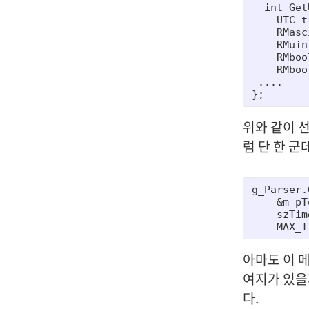
  int Get
    UTC_t
    RMasc
    RMuin
    RMboo
    RMboo
 ....

};
위와 같이 
럼 단 한 군
g_Parser.
    &m_pT
    szTime
    MAX_T
아마도 이 메
여지가 있을
다.