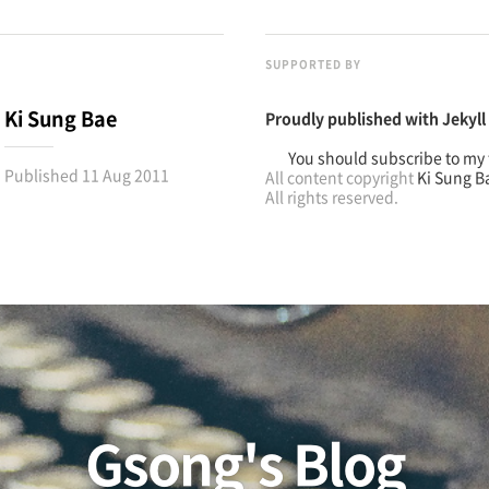
SUPPORTED BY
Ki Sung Bae
Proudly published with
Jekyll
You should subscribe to my 
Published
11 Aug 2011
All content copyright
Ki Sung B
All rights reserved.
Gsong's Blog