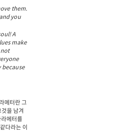
move them.
 and you
oul! A
alues make
 not
veryone
ly because
파라메터란 그
그것을 남겨
 파라메터를
 같다라는 이