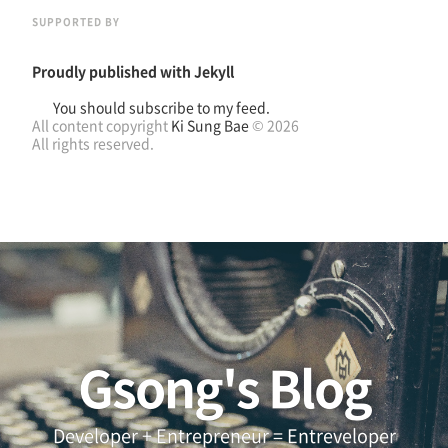
SUPPORTED BY
Proudly published with
Jekyll
You should subscribe to my feed.
All content copyright
Ki Sung Bae
© 2026
All rights reserved.
Gsong's Blog
Developer + Entrepreneur = Entreveloper