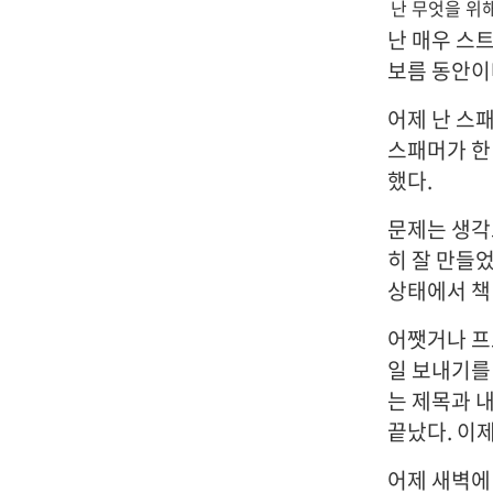
난 무엇을 위
난 매우 스
보름 동안이
어제 난 스
스패머가 한
했다.
문제는 생각
히 잘 만들
상태에서 책
어쨋거나 프
일 보내기를 
는 제목과 
끝났다. 이
어제 새벽에