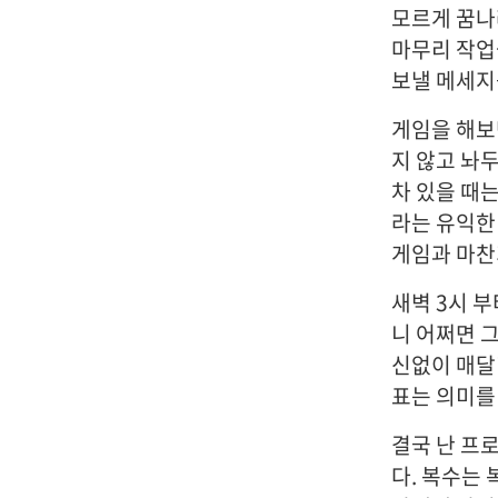
모르게 꿈나라
마무리 작업
보낼 메세지
게임을 해보
지 않고 놔
차 있을 때는
라는 유익한
게임과 마찬
새벽 3시 부
니 어쩌면 
신없이 매달
표는 의미를
결국 난 프
다. 복수는 