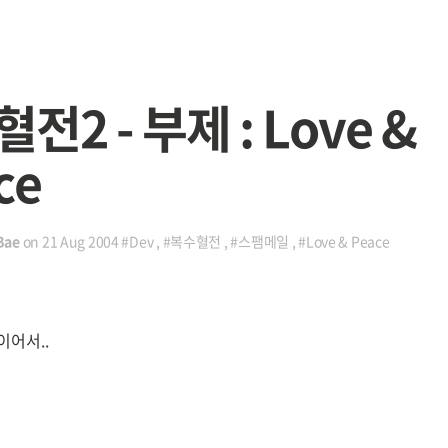
전2 - 부제 : Love &
ce
Bae
on
21 Aug 2004
#Dev
,
#복수혈전
,
#스팸메일
,
#Love & Peace
이어서..