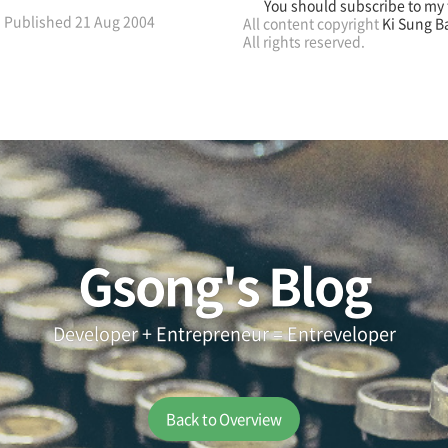
You should subscribe to my 
Published
21 Aug 2004
All content copyright
Ki Sung B
All rights reserved.
Gsong's Blog
Developer + Entrepreneur = Entreveloper
Back to Overview