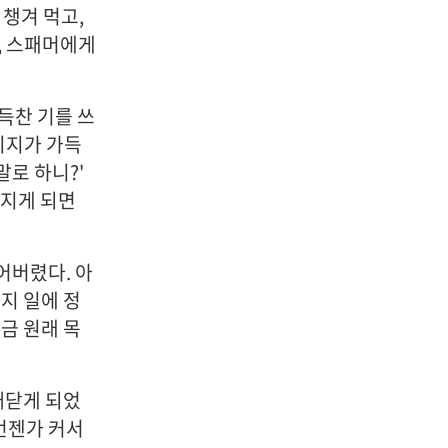
 챙겨 먹고,
, 스패머에게
득찬 기를 쓰
이지가 가득
말로 하니?'
가지게 되면
어버렸다. 아
지 일에 정
금 원래 목
깨닫게 되었
 언젠가 커서