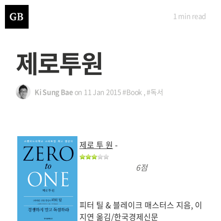
1 min
read
제로투원
Ki Sung Bae
on
11 Jan 2015
#Book
,
#독서
제로 투 원
-
6점
피터 틸 & 블레이크 매스터스 지음, 이
지연 옮김/한국경제신문