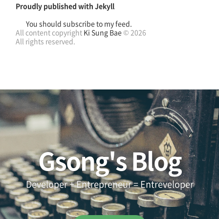
Proudly published with
Jekyll
You should subscribe to my feed.
All content copyright
Ki Sung Bae
© 2026
All rights reserved.
Gsong's Blog
Developer + Entrepreneur = Entreveloper