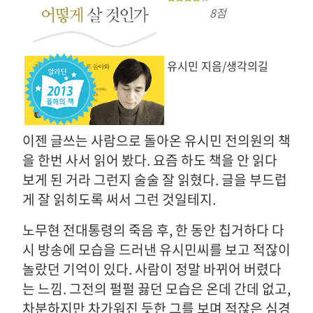
8점
유시민 지음/생각의길
이젠 글쓰는 사람으로 돌아온 유시민 전의원의 책
을 한번 사서 읽어 봤다. 요즘 하도 책을 안 읽다
보게 된 거라 그런지 술술 잘 읽혔다. 글을 부드럽
게 잘 읽히도록 써서 그런 것일테지.
노무현 전대통령의 죽음 후, 한 동안 칩거하다 다
시 방송에 모습을 드러낸 유시민씨를 보고 적잖이
놀랐던 기억이 있다. 사람이 정말 바뀌어 버렸다
는 느낌. 그전의 펄펄 끓던 모습은 온데 간데 없고,
차분하지만 차가워진 듯한 그를 보며 적잖은 심경