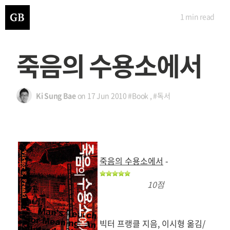
1 min
read
죽음의 수용소에서
Ki Sung Bae
on
17 Jun 2010
#Book
,
#독서
죽음의 수용소에서
-
10점
빅터 프랭클 지음, 이시형 옮김/