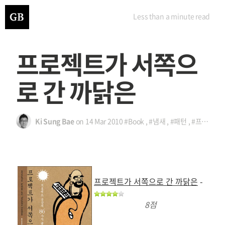
Less than a minute
read
프로젝트가 서쪽으
로 간 까닭은
Ki Sung Bae
on
14 Mar 2010
#Book
,
#냄새
,
#패턴
,
#프로젝트
프로젝트가 서쪽으로 간 까닭은
-
8점