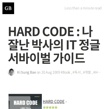
Less than a minute
read
HARD CODE : 나
잘난 박사의 IT 정글
서바이벌 가이드
Ki Sung Bae
on
20 Aug 2009
#Book
,
#독서
,
#개발
,
#HARD CODE
HARD CODE
-