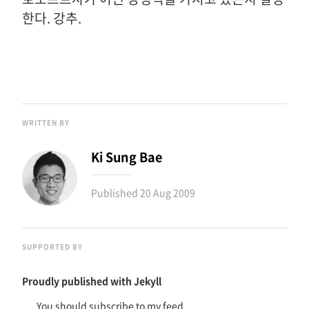
한다. 강추.
WRITTEN BY
Ki Sung Bae
Published
20 Aug 2009
SUPPORTED BY
Proudly published with
Jekyll
You should subscribe to my feed.