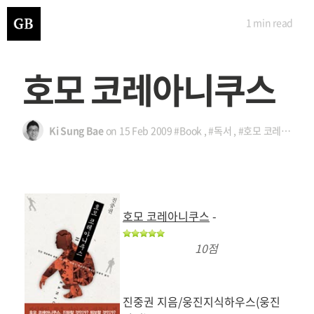
1 min
read
호모 코레아니쿠스
Ki Sung Bae
on
15 Feb 2009
#Book
,
#독서
,
#호모 코레아니쿠스
호모 코레아니쿠스
-
10점
진중권 지음/웅진지식하우스(웅진