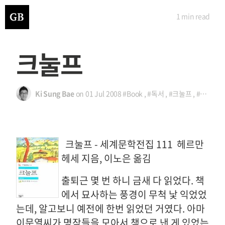
1 min
read
크눌프
Ki Sung Bae
on
01 Jul 2008
#Book
,
#독서
,
#크눌프
,
#헤르만 헤세
크눌프 - 세계문학전집 111
헤르만
헤세 지음, 이노은 옮김
출퇴근 몇 번 하니 금새 다 읽었다. 책
에서 묘사하는 풍경이 무척 낯 익었었
는데, 알고보니 예전에 한번 읽었던 거였다. 아마
이문열씨가 명작들을 모아서 책으로 낸 게 있었는