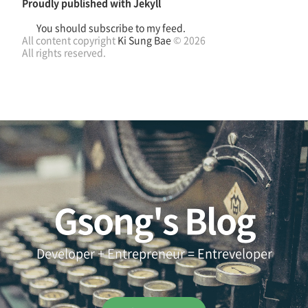
Proudly published with
Jekyll
You should subscribe to my feed.
All content copyright
Ki Sung Bae
© 2026
All rights reserved.
Gsong's Blog
Developer + Entrepreneur = Entreveloper