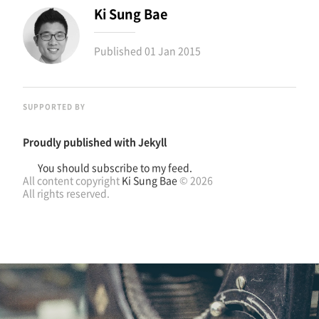
Ki Sung Bae
Published
01 Jan 2015
SUPPORTED BY
Proudly published with
Jekyll
You should subscribe to my feed.
All content copyright
Ki Sung Bae
© 2026
All rights reserved.