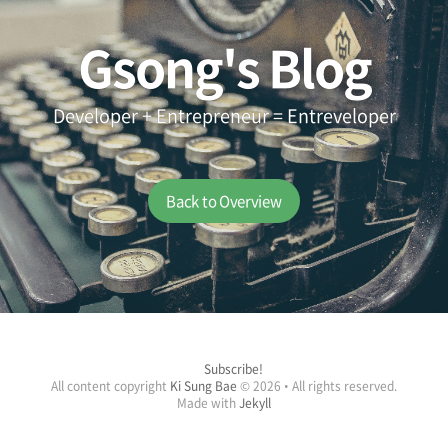
Gsong's Blog
Developer + Entrepreneur = Entreveloper
Back to Overview
Subscribe!
All content copyright
Ki Sung Bae
© 2026 • All rights reserved.
Made with
Jekyll